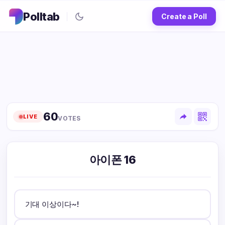
Polltab
Create a Poll
0
1
2
3
4
5
6
0
LIVE
VOTES
7
1
8
2
9
3
아이폰 16
4
5
6
7
8
기대 이상이다~!
9